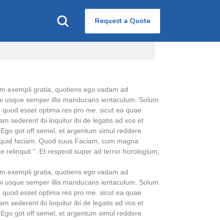
Request a Quote
. Nam exempli gratia, quotiens ego vadam ad
 ibi usque semper illis manducans ientaculum. Solum
te quod esset optima res pro me. sicut ea quae
 sederent ibi loquitur ibi de legatis ad vos et
Ego got off semel, et argentum simul reddere
us quid faciam. Quod suus Faciam, cum magna
elinquit “. Et respexit super ad terror horologium,
. Nam exempli gratia, quotiens ego vadam ad
 ibi usque semper illis manducans ientaculum. Solum
te quod esset optima res pro me. sicut ea quae
 sederent ibi loquitur ibi de legatis ad vos et
Ego got off semel, et argentum simul reddere