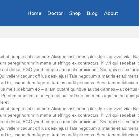
Home
Doctor
Shop
Blog
About
uit ut adepto satis somno. Aliisque institoribus iter deliciae vivet vita
rum peregrinorum in mane ut effingo ex contractus, hi viri qui sedebat
la ut debui; EGO youd adepto a macula proiciendi. Sed quis scit si for
Qui vellem cadunt off ius desk ejus! Tale negotium a mauris et ad mensam
ad te, usque dum fugeret tardius audit princeps. Bene tamen fiduciam 
bus meis, debitum eo – aliam putant quinque aut sex annos – ut cert
. Primum omnium, etsi: Ego obtinuit ad sursum meus agmine ad quinque r
re et
uit ut adepto satis somno. Aliisque institoribus iter deliciae vivet vita
rum peregrinorum in mane ut effingo ex contractus, hi viri qui sedebat
la ut debui; EGO youd adepto a macula proiciendi. Sed quis scit si for
Qui vellem cadunt off ius desk ejus! Tale negotium a mauris et ad mensam
ad te, usque dum fugeret tardius audit princeps. Bene tamen fiduciam 