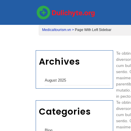
Medicaltourism.vn >
Page With Left Sidebar
Te obtin
Archives
diverso
cum bul
sentio. 
maxime 
August 2025
parenti
mutatio
in pecto
Te obtin
Categories
diverso
cum bul
sentio. 
maxime 
Blog