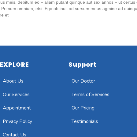
bus meis, debitum eo – aliam putant quinque aut sex annos – ut cert
. Primum omnium, etsi: Ego obtinuit ad sursum meus agmine ad quinque r
re et
EXPLORE
Support
About Us
Our Doctor
Our Services
Terms of Services
Appointment
Our Pricing
Privacy Policy
Testimonials
Contact Us