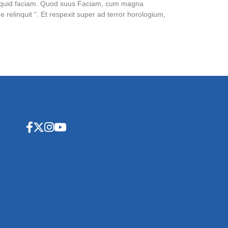
us quid faciam. Quod suus Faciam, cum magna
elinquit “. Et respexit super ad terror horologium,