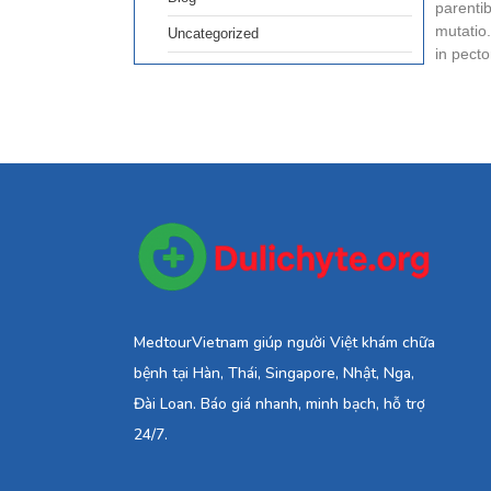
parenti
mutatio
Uncategorized
in pecto
MedtourVietnam giúp người Việt khám chữa
bệnh tại Hàn, Thái, Singapore, Nhật, Nga,
Đài Loan. Báo giá nhanh, minh bạch, hỗ trợ
24/7.